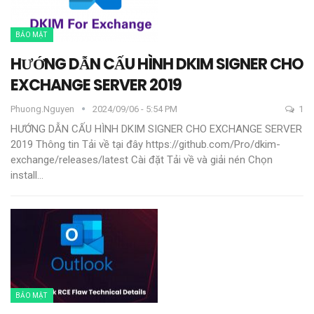
BẢO MẬT
HƯỚNG DẪN CẤU HÌNH DKIM SIGNER CHO
EXCHANGE SERVER 2019
Phuong.nguyen
2024/09/06 - 5:54 PM
1
HƯỚNG DẪN CẤU HÌNH DKIM SIGNER CHO EXCHANGE SERVER
2019
Thông tin
Tải về tại đây
https://github.com/Pro/dkim-
exchange/releases/latest
Cài đặt
Tải về và giải nén
Chọn
install
…
BẢO MẬT