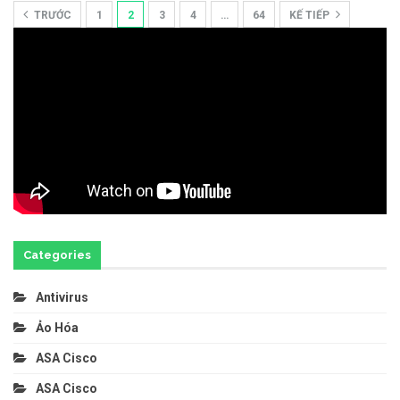
TRƯỚC
1
2
3
4
…
64
KẾ TIẾP
Categories
Antivirus
Ảo Hóa
ASA Cisco
ASA Cisco