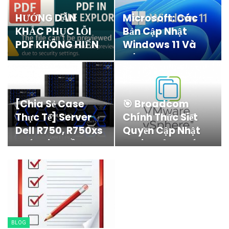
HƯỚNG DẪN
Microsoft: Các
KHẮC PHỤC LỖI
Bản Cập Nhật
PDF KHÔNG HIỂN
Windows 11 Và
THỊ PREVIEW
Windows Server
TRONG FILE
2025 Có Thể…
EXPLORER…
[Chia Sẻ Case
🎯 Broadcom
Thực Tế] Server
Chính Thức Siết
Dell R750, R750xs
Quyền Cập Nhật
Phát Tiếng Ồn Lớn
ESXi: Không Có
Sau…
License,…
BLOG