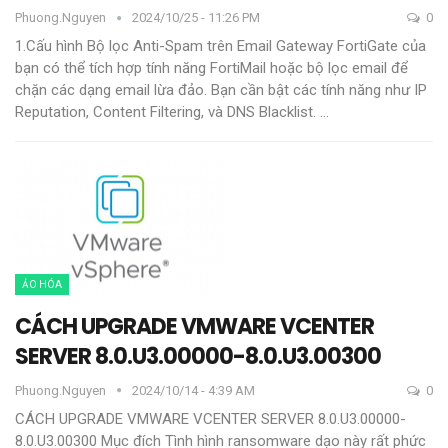
Phuong.nguyen
2024/10/25 - 11:26 PM
0
1.Cấu hình Bộ lọc Anti-Spam trên Email Gateway
FortiGate của
bạn có thể tích hợp tính năng FortiMail hoặc bộ lọc email để
chặn các dạng email lừa đảo. Bạn cần bật các tính năng như IP
Reputation, Content Filtering, và DNS Blacklist.
…
ẢO HÓA
CÁCH UPGRADE VMWARE VCENTER
SERVER 8.0.U3.00000-8.0.U3.00300
Phuong.nguyen
2024/10/14 - 4:39 AM
0
CÁCH UPGRADE VMWARE VCENTER SERVER 8.0.U3.00000-
8.0.U3.00300
Mục đích
Tình hình ransomware dạo này rất phức