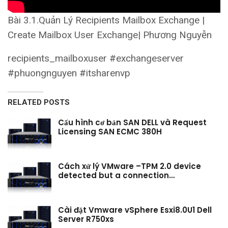
Bài 3.1.Quản Lý Recipients Mailbox Exchange |
Create Mailbox User Exchange| Phương Nguyễn
recipients_mailboxuser #exchangeserver
#phuongnguyen #itsharenvp
RELATED POSTS
Cấu hình cơ bản SAN DELL và Request
Licensing SAN ECMC 380H
Cách xử lý VMware –TPM 2.0 device
detected but a connection…
Cài đặt Vmware vSphere Esxi8.0U1 Dell
Server R750xs