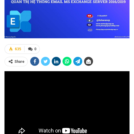
635
0
Share