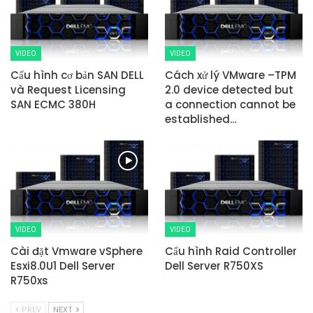
VIDEO
VIDEO
Cấu hình cơ bản SAN DELL
Cách xử lý VMware –TPM
và Request Licensing
2.0 device detected but
SAN ECMC 380H
a connection cannot be
established…
VIDEO
VIDEO
Cài đặt Vmware vSphere
Cấu hình Raid Controller
Esxi8.0U1 Dell Server
Dell Server R750XS
R750xs
PREV
NEXT