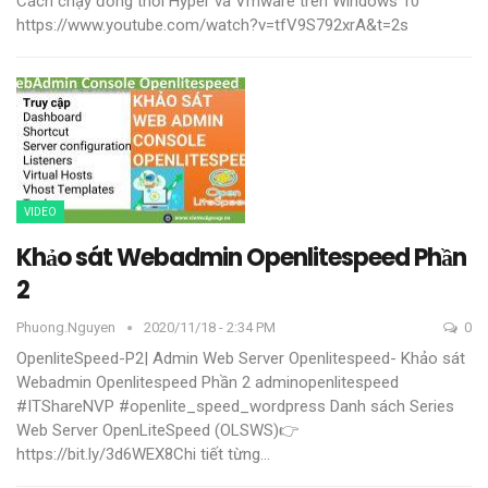
Cách chạy đồng thời Hyper và Vmware trên Windows 10
https://www.youtube.com/watch?v=tfV9S792xrA&t=2s
VIDEO
Khảo sát Webadmin Openlitespeed Phần
2
Phuong.nguyen
2020/11/18 - 2:34 PM
0
OpenliteSpeed-P2| Admin Web Server Openlitespeed- Khảo sát
Webadmin Openlitespeed Phần 2
adminopenlitespeed
#ITShareNVP #openlite_speed_wordpress
Danh sách Series
Web Server OpenLiteSpeed (OLSWS)👉
https://bit.ly/3d6WEX8Chi tiết từng
…