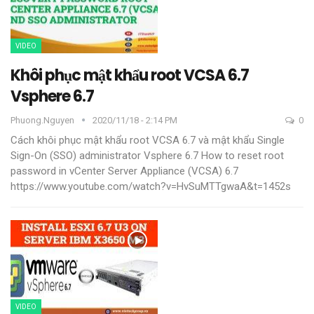
VIDEO
Khôi phục mật khẩu root VCSA 6.7
Vsphere 6.7
Phuong.nguyen
2020/11/18 - 2:14 PM
0
Cách khôi phục mật khẩu root VCSA 6.7 và mật khẩu Single
Sign-On (SSO) administrator Vsphere 6.7 How to reset root
password in vCenter Server Appliance (VCSA) 6.7
https://www.youtube.com/watch?v=HvSuMTTgwaA&t=1452s
VIDEO