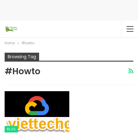
Home
#howto
Browsing Tag
#howto
BLOG