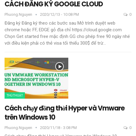
CÁCH ĐĂNG KÝ GOOGLE CLOUD
Phuong.nguyen
2020/12/13 - 10:08 PM
0
Đăng ký
Đăng ký theo các bước sau Mở trình duyệt web
chrome hoặc FF, EDGE gỏ địa chỉ https://cloud.google.com
Chọn Get started free mặc định GG cho phép free 90 ngày nhé
với điều kiện phải có thẻ visa tối thiểu 300$ để trừ
…
THỦ THUẬT
Cách chạy đồng thời Hyper và Vmware
trên Windows 10
Phuong.nguyen
2020/11/18 - 3:08 PM
0