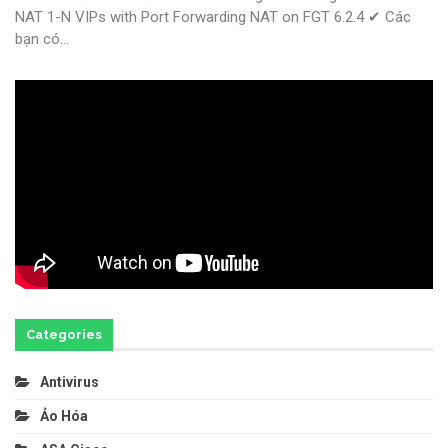
NAT 1-N VIPs with Port Forwarding NAT on FGT 6.2.4
✔ Các
bạn có
…
Categories
Antivirus
Ảo Hóa