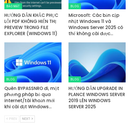
BẢO MẬT
BLOG
HƯỚNG DẪN KHẮC PHỤC
Microsoft: Các bản cập
LỖI PDF KHÔNG HIỂN THỊ
nhật Windows 11 và
PREVIEW TRONG FILE
Windows Server 2025 có
EXPLORER (WINDOWS 11)
thể không cài được…
BLOG
BLOG
Quên BYPASSNRO đi, một
HƯỚNG DẪN UPGRADE IN
phương pháp bỏ qua
PLANCE WINDOWS SERVER
internet/tài khoản mới
2019 LÊN WINDOWS
khi cài đặt Windows…
SERVER 2025
PREV
NEXT