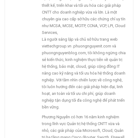
thiết kế, triển khai và tối ưu hóa các giải pháp
CNTT cho doanh nghiệp vừa và lớn. Là một
chuyên gia cao cấp sở hữu các chứng chỉ uy tín
như MCSA, MCSE, MCITP, CCNA, VCP, LPI, Cloud
Services,
Là người sáng lập và chủ sở hữu trang web
viettechgroup.vn .phuongnguyenit.com và
phuongnguyenblog.com, tôi không ngừng chia
sẻ kiến thức, kinh nghiệm thực tiễn về quản trị
hệ thống, bảo mật, cloud, giúp cộng đồng IT
nâng cao kỹ năng và tối ưu hóa hệ thống doanh
nghiệp. Với tầm nhìn chiến lược về công nghệ,
tôi luôn hướng đến các giải pháp hiện đại, linh
hoạt, an toàn và tối ưu chi phí, giúp doanh
nghiệp tận dụng tối đa công nghệ để phát triển
bền vững.
Phương Nguyễn có hơn 16 năm kinh nghiệm
trong lĩnh vực Quản trị hệ thống CNTT vừa và
nhỏ, các giải pháp của Microsoft, Cloud, Quản
trị hạ tầng mạng Cisco (Router, Swicth, FIrewall