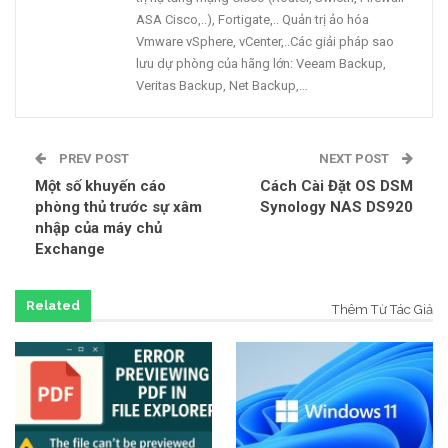
ASA Cisco,..), Fortigate,.. Quản trị ảo hóa
Vmware vSphere, vCenter,..Các giải pháp sao
lưu dự phòng của hãng lớn: Veeam Backup,
Veritas Backup, Net Backup,…
PREV POST
NEXT POST
Một số khuyến cáo
Cách Cài Đặt OS DSM
phòng thủ trước sự xâm
Synology NAS DS920
nhập của máy chủ
Exchange
Related
Thêm Từ Tác Giả