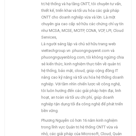
trị hệ thống và hạ tầng CNTT, tôi chuyên tư vấn,
thiết kế, triển khai và tối ưu hóa các giải pháp
CNTT cho doanh nghiệp vừa và lớn. Là một
chuyên gia cao cấp sở hữu các chứng chỉ uy tín
như MCSA, MCSE, MCITP, CCNA, VCP, LPI, Cloud
Services,
Là người sáng lập và chủ sở hữu trang web
viettechgroup.vn .phuongnguyenit.com và
phuongnguyenblog.com, tôi không ngừng chia
sẻ kiến thức, kinh nghiệm thực tiễn về quản trị
hệ thống, bảo mật, cloud, giúp cộng đồng IT
nâng cao kỹ năng và tối ưu hóa hệ thống doanh
nghiệp. Với tầm nhìn chiến lược về công nghệ,
tôi luôn hướng đến các giải pháp hiện đại, linh
hoạt, an toàn và tối ưu chi phí, giúp doanh
nghiệp tận dụng tối đa công nghệ để phát triển
bền vững.
Phương Nguyễn có hơn 16 năm kinh nghiệm
trong lĩnh vực Quản trị hệ thống CNTT vừa và
nhỏ, các giải pháp của Microsoft, Cloud, Quản