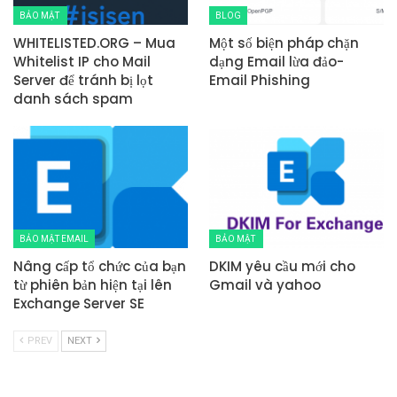
BẢO MẬT
BLOG
WHITELISTED.ORG – Mua
Một số biện pháp chặn
Whitelist IP cho Mail
dạng Email lừa đảo-
Server để tránh bị lọt
Email Phishing
danh sách spam
BẢO MẬT EMAIL
BẢO MẬT
Nâng cấp tổ chức của bạn
DKIM yêu cầu mới cho
từ phiên bản hiện tại lên
Gmail và yahoo
Exchange Server SE
PREV
NEXT