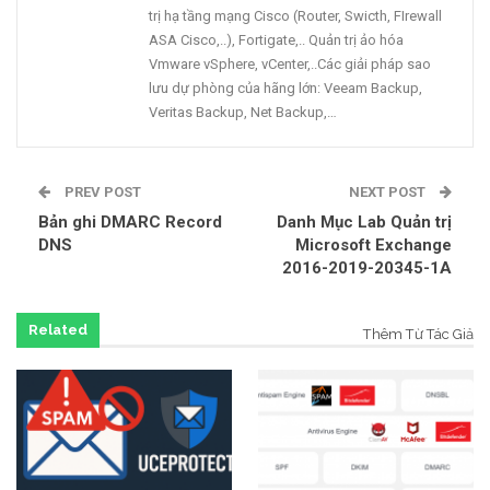
trị hạ tầng mạng Cisco (Router, Swicth, FIrewall
ASA Cisco,..), Fortigate,.. Quản trị ảo hóa
Vmware vSphere, vCenter,..Các giải pháp sao
lưu dự phòng của hãng lớn: Veeam Backup,
Veritas Backup, Net Backup,…
PREV POST
NEXT POST
Bản ghi DMARC Record
Danh Mục Lab Quản trị
DNS
Microsoft Exchange
2016-2019-20345-1A
Related
Thêm Từ Tác Giả