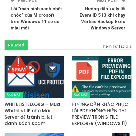
PREV POST
NEXT POST
Lỗi “màn hình xanh chết
Hướng dẫn xử lý lỗi
chóc” của Microsoft
Event ID 513 khi chạy
trên Windows 11 sẽ có
Vertias Backup Exec
màu mới
Windows Server
Related
Thêm Từ Tác Giả
BẢO MẬT
BẢO MẬT
WHITELISTED.ORG – Mua
HƯỚNG DẪN KHẮC PHỤC
Whitelist IP cho Mail
LỖI PDF KHÔNG HIỂN THỊ
Server để tránh bị lọt
PREVIEW TRONG FILE
danh sách spam
EXPLORER (WINDOWS 11)