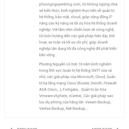
phuongnguyenblog.com, tôi không ngừng chia
sẻ kiến thức, kinh nghiệm thực tiễn về quản trị
hệ thống, bảo mật, cloud, giúp cộng đồng IT
nâng cao kỹ năng và tối ưu hóa hệ thống doanh
nghiệp. Với tầm nhìn chiến lược về công nghệ,
tôi luôn hướng đến các giải pháp hiện đại, linh
hoạt, an toàn và tối ưu chi phí, giúp doanh
nghiệp tận dụng tối đa công nghệ để phát triển
bền vững.
Phương Nguyễn có hơn 16 năm kinh nghiệm
trong lĩnh vực Quản trị hệ thống CNTT vừa và
nhỏ, các giải pháp của Microsoft, Cloud, Quản
trị hạ tầng mạng Cisco (Router, Swicth, FIrewall
ASA Cisco,..), Fortigate,.. Quản trị ảo hóa
Vmware vSphere, vCenter,..Các giải pháp sao
lưu dự phòng của hãng lớn: Veeam Backup,
Veritas Backup, Net Backup,…