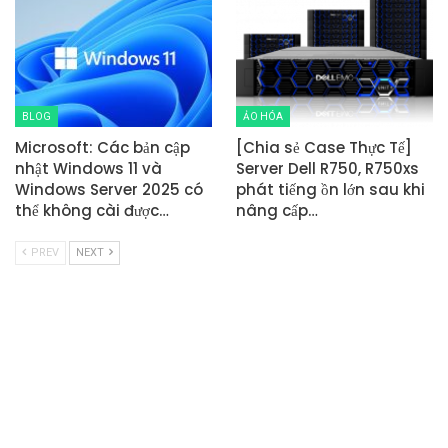
BLOG
ẢO HÓA
Microsoft: Các bản cập
[Chia sẻ Case Thực Tế]
nhật Windows 11 và
Server Dell R750, R750xs
Windows Server 2025 có
phát tiếng ồn lớn sau khi
thể không cài được…
nâng cấp…
PREV
NEXT