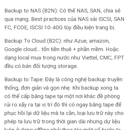
Backup to NAS (B2N): Có thể NAS, SAN, chia sẻ
qua mạng. Best practices của NAS sài ISCSI, SAN
FC, FCOE, ISCSI 10-40G tùy điều kiện trang bị.
Backup To Cloud (B2C): như Azue, amazon,
Google cloud… tốn tiền thuê + phần mềm. Hoặc
dạng local mua trong nước như Viettel, CMC, FPT
đều có bán đối tượng storage.
Backup to Tape: Đây là công nghệ backup truyền
thống, đơn giản và gọn nhẹ. Khi backup xong ta
có thể cấp băng tape tại một nơi khác đề phòng
rủi ro xẩy ra tại vị trí đó thì có ngay băng tape để
phục hồi lại dữ liệu mà ta cần, loại lưu trữ này cho
phép ta lưu trữ trong thời gian dài nhưng dự liệu
luôn ở dạng offline phải thao tác một số bước ta