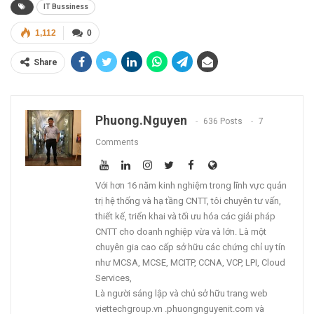
IT Bussiness
1,112
0
Share
Phuong.nguyen
636 Posts
7
Comments
Với hơn 16 năm kinh nghiệm trong lĩnh vực quản
trị hệ thống và hạ tầng CNTT, tôi chuyên tư vấn,
thiết kế, triển khai và tối ưu hóa các giải pháp
CNTT cho doanh nghiệp vừa và lớn. Là một
chuyên gia cao cấp sở hữu các chứng chỉ uy tín
như MCSA, MCSE, MCITP, CCNA, VCP, LPI, Cloud
Services,
Là người sáng lập và chủ sở hữu trang web
viettechgroup.vn .phuongnguyenit.com và