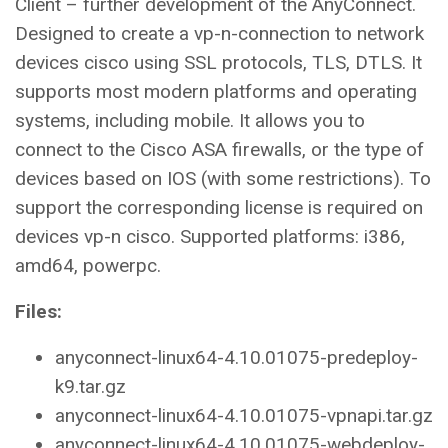
Client – further development of the AnyConnect.
Designed to create a vp-n-connection to network
devices cisco using SSL protocols, TLS, DTLS. It
supports most modern platforms and operating
systems, including mobile. It allows you to
connect to the Cisco ASA firewalls, or the type of
devices based on IOS (with some restrictions). To
support the corresponding license is required on
devices vp-n cisco. Supported platforms: i386,
amd64, powerpc.
Files:
anyconnect-linux64-4.10.01075-predeploy-
k9.tar.gz
anyconnect-linux64-4.10.01075-vpnapi.tar.gz
anyconnect-linux64-4.10.01075-webdeploy-