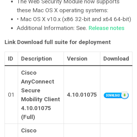
The Web Security Module now supports
these Mac OS X operating systems:
• Mac OS X v10.x (x86 32-bit and x64 64-bit)
Additional Information: See.
Release notes
Link Download full suite for deployment
ID
Description
Version
Download
Cisco
AnyConnect
Secure
01
4.10.01075
Mobility Client
4.10.01075
(Full)
Cisco