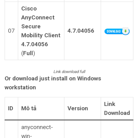
Cisco
AnyConnect
Secure
07
4.7.04056
Mobility Client
4.7.04056
(
Full
)
Link download full
Or download just install on Windows
workstation
Link
ID
Mô tả
Version
Download
anyconnect-
win-