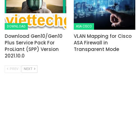
DOWNLOAD
ASA CISCO
Download Gen10/Gen10
VLAN Mapping for Cisco
Plus Service Pack For
ASA Firewall in
ProLiant (SPP) Version
Transparent Mode
2021.10.0
PREV
NEXT