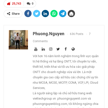
25,743
0
Share
Phuong.nguyen
636 Posts
7
Comments
Với hơn 16 năm kinh nghiệm trong lĩnh vực quản
trị hệ thống và hạ tầng CNTT, tôi chuyên tư vấn,
thiết kế, triển khai và tối ưu hóa các giải pháp
CNTT cho doanh nghiệp vừa và lớn. Là một
chuyên gia cao cấp sở hữu các chứng chỉ uy tín
như MCSA, MCSE, MCITP, CCNA, VCP, LPI, Cloud
Services,
Là người sáng lập và chủ sở hữu trang web
viettechgroup.vn .phuongnguyenit.com và
phuongnguyenblog.com, tôi không ngừng chia