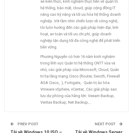
sẻ kiến thức, kinh nghiệm thực tiễn về quản trị
hệ thống, bảo mật, cloud, giúp cộng đồng IT
nâng cao kỹ năng và tối ưu hóa hệ thống doanh
nghiệp. Với tầm nhìn chiến lược về công nghệ,
tôi luôn hướng đến các giải pháp hiện đại, linh
hoạt, an toàn và tối ưu chi phí, giúp doanh
nghiệp tận dụng tối đa công nghệ để phát triển
bền vững.
Phương Nguyễn có hơn 16 năm kinh nghiệm
trong lĩnh vực Quản trị hệ thống CNTT vừa và
nhỏ, các giải pháp của Microsoft, Cloud, Quản
trị hạ tầng mạng Cisco (Router, Swicth, FIrewall
ASA Cisco,..), Fortigate,.. Quản trị ảo hóa
Vmware vSphere, vCenter,..Các giải pháp sao
lưu dự phòng của hãng lớn: Veeam Backup,
Veritas Backup, Net Backup,…
PREV POST
NEXT POST
Tải về Windows 10 ISO –
Tải về Windows Server