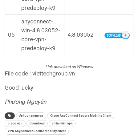
predeploy-k9
anyconnect-
win-4.8.03052-
05
4.8.03052
core-vpn-
predeploy-k9
Link download on Windows
File code : viettechgroup.vn
Good lucky
Phương Nguyễn
#phuongnguyen
Cisco AnyConnect Secure Mobility Client
cisco vpn
Download
phần mềm vpn
VPN Anyconnect Secure Mobility client