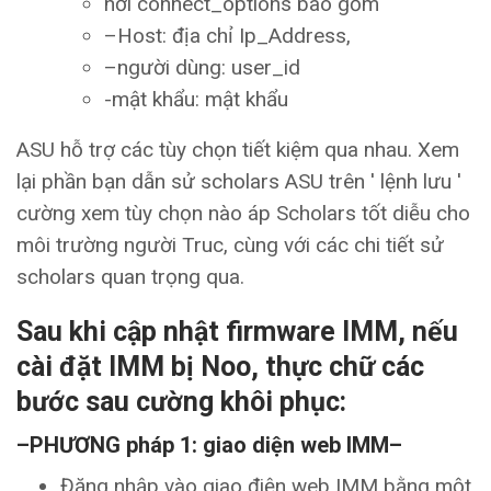
nơi connect_options bao gồm
–Host: địa chỉ Ip_Address,
–người dùng: user_id
-mật khẩu: mật khẩu
ASU hỗ trợ các tùy chọn tiết kiệm qua nhau. Xem
lại phần bạn dẫn sử scholars ASU trên ' lệnh lưu '
cường xem tùy chọn nào áp Scholars tốt diễu cho
môi trường người Truc, cùng với các chi tiết sử
scholars quan trọng qua.
Sau khi cập nhật firmware IMM, nếu
cài đặt IMM bị Noo, thực chữ các
bước sau cường khôi phục:
–PHƯƠNG pháp 1: giao diện web IMM–
Đăng nhập vào giao điện web IMM bằng một