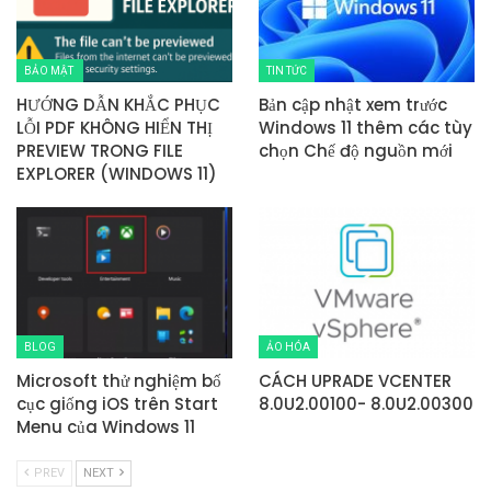
BẢO MẬT
TIN TỨC
HƯỚNG DẪN KHẮC PHỤC
Bản cập nhật xem trước
LỖI PDF KHÔNG HIỂN THỊ
Windows 11 thêm các tùy
PREVIEW TRONG FILE
chọn Chế độ nguồn mới
EXPLORER (WINDOWS 11)
BLOG
ẢO HÓA
Microsoft thử nghiệm bố
CÁCH UPRADE VCENTER
cục giống iOS trên Start
8.0U2.00100- 8.0U2.00300
Menu của Windows 11
PREV
NEXT