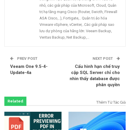
nhỏ, các giải pháp của Microsoft, Cloud, Quản
trị hạ tầng mạng Cisco (Router, Swicth, FIrewall
ASA Cisco,..), Fortigate,.. Quản trị ảo hóa
Vmware vSphere, vCenter,..Các giải pháp sao
lưu dự phòng của hãng lớn: Veeam Backup,
Veritas Backup, Net Backup,…
PREV POST
NEXT POST
Veeam One 9.5-4-
Cấu hình hạn chế truy
Update-4a
cập SQL Server chỉ cho
nhìn thấy database được
phân quyền
Related
Thêm Từ Tác Giả