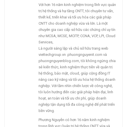
Với hơn 16 năm kinh nghiệm trong lĩnh vực quản
trị hệ thống và hạ tầng CNTT, tôi chuyên tư vấn,
thiết kế, triển khai và tối ưu hóa các giải pháp
CNTT cho doanh nghiệp vừa và lớn. Là một
chuyên gia cao cấp sở hữu các chứng chỉ uy tín
như MCSA, MCSE, MCITP, CCNA, VCP, LPI, Cloud
Services,
Là người sáng lập và chủ sở hữu trang web
viettechgroup.vn .phuongnguyenit.com và
phuongnguyenblog.com, tôi không ngừng chia
sẻ kiến thức, kinh nghiệm thực tiễn về quản trị
hệ thống, bảo mật, cloud, giúp cộng đồng IT
nâng cao kỹ năng và tối ưu hóa hệ thống doanh
nghiệp. Với tầm nhìn chiến lược về công nghệ,
tôi luôn hướng đến các giải pháp hiện đại, linh
hoạt, an toàn và tối ưu chi phí, giúp doanh
nghiệp tận dụng tối đa công nghệ để phát triển
bền vững.
Phương Nguyễn có hơn 16 năm kinh nghiệm
trong lĩnh vực Quản trị hệ thống CNTT vừa và