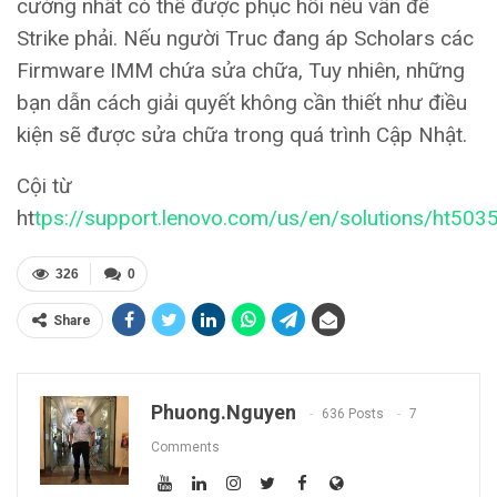
cường nhất có thể được phục hồi nếu vấn đề
Strike phải. Nếu người Truc đang áp Scholars các
Firmware IMM chứa sửa chữa, Tuy nhiên, những
bạn dẫn cách giải quyết không cần thiết như điều
kiện sẽ được sửa chữa trong quá trình Cập Nhật.
Cội từ
ht
tps://support.lenovo.com/us/en/solutions/ht503
326
0
Share
Phuong.nguyen
636 Posts
7
Comments