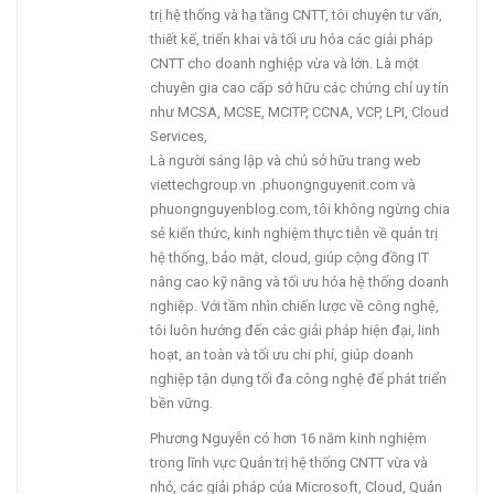
trị hệ thống và hạ tầng CNTT, tôi chuyên tư vấn,
thiết kế, triển khai và tối ưu hóa các giải pháp
CNTT cho doanh nghiệp vừa và lớn. Là một
chuyên gia cao cấp sở hữu các chứng chỉ uy tín
như MCSA, MCSE, MCITP, CCNA, VCP, LPI, Cloud
Services,
Là người sáng lập và chủ sở hữu trang web
viettechgroup.vn .phuongnguyenit.com và
phuongnguyenblog.com, tôi không ngừng chia
sẻ kiến thức, kinh nghiệm thực tiễn về quản trị
hệ thống, bảo mật, cloud, giúp cộng đồng IT
nâng cao kỹ năng và tối ưu hóa hệ thống doanh
nghiệp. Với tầm nhìn chiến lược về công nghệ,
tôi luôn hướng đến các giải pháp hiện đại, linh
hoạt, an toàn và tối ưu chi phí, giúp doanh
nghiệp tận dụng tối đa công nghệ để phát triển
bền vững.
Phương Nguyễn có hơn 16 năm kinh nghiệm
trong lĩnh vực Quản trị hệ thống CNTT vừa và
nhỏ, các giải pháp của Microsoft, Cloud, Quản