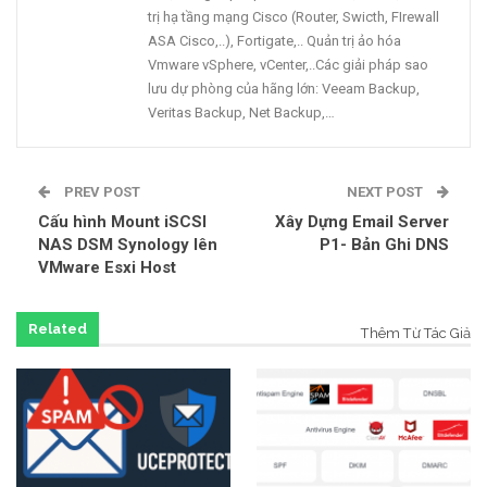
trị hạ tầng mạng Cisco (Router, Swicth, FIrewall
ASA Cisco,..), Fortigate,.. Quản trị ảo hóa
Vmware vSphere, vCenter,..Các giải pháp sao
lưu dự phòng của hãng lớn: Veeam Backup,
Veritas Backup, Net Backup,…
PREV POST
NEXT POST
Cấu hình Mount iSCSI
Xây Dựng Email Server
NAS DSM Synology lên
P1- Bản Ghi DNS
VMware Esxi Host
Related
Thêm Từ Tác Giả