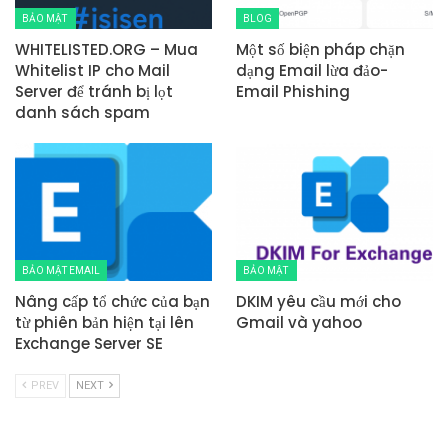
BẢO MẬT
BLOG
WHITELISTED.ORG – Mua
Một số biện pháp chặn
Whitelist IP cho Mail
dạng Email lừa đảo-
Server để tránh bị lọt
Email Phishing
danh sách spam
BẢO MẬT EMAIL
BẢO MẬT
Nâng cấp tổ chức của bạn
DKIM yêu cầu mới cho
từ phiên bản hiện tại lên
Gmail và yahoo
Exchange Server SE
PREV
NEXT