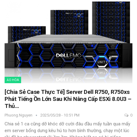
ẢO HÓA
[Chia Sẻ Case Thực Tế] Server Dell R750, R750xs
Phát Tiếng Ồn Lớn Sau Khi Nâng Cấp ESXi 8.0U3 –
Thủ…
Phuong.nguyen
2025/05/28 - 10:51 PM
0
Chia sẻ 1 ca cũng dỡ khóc dỡ cười đâu đầu mấy tuần qua mấy
em server bổng dưng kêu hú to hơn bình thường, chạy một lúc