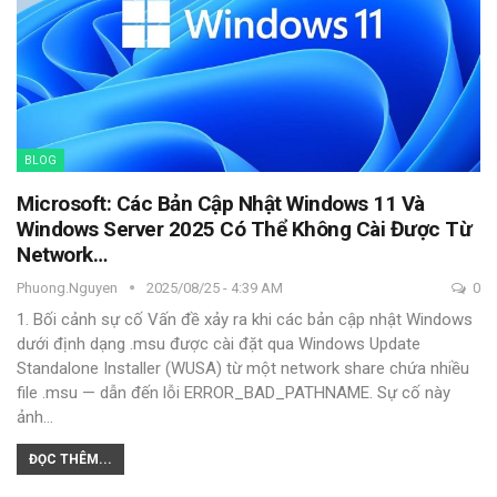
BLOG
Microsoft: Các Bản Cập Nhật Windows 11 Và
Windows Server 2025 Có Thể Không Cài Được Từ
Network…
Phuong.nguyen
2025/08/25 - 4:39 AM
0
1. Bối cảnh sự cố
Vấn đề xảy ra khi các bản cập nhật Windows
dưới định dạng .msu được cài đặt qua Windows Update
Standalone Installer (WUSA) từ một network share chứa nhiều
file .msu — dẫn đến lỗi ERROR_BAD_PATHNAME.
Sự cố này
ảnh
…
ĐỌC THÊM...