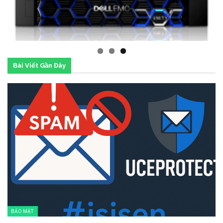
Previous
Next
Bài Viết Gần Đây
BẢO MẬT