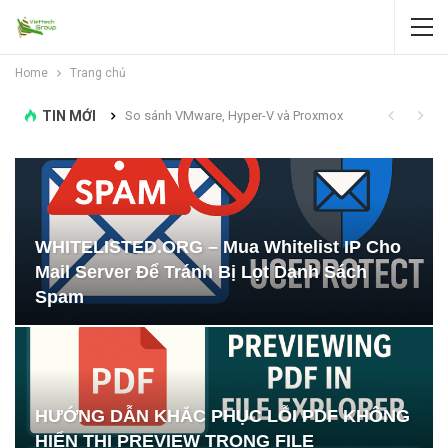
Home
Trang chủ
TIN MỚI
So sánh VMware, Hyper-V và Proxmox
‘” error when trying to uninstall Exchange Server
WHITELISTED.ORG – Mua Whitelist IP Cho
Mail Server Để Tránh Bị Lọt Danh Sách
Spam
HƯỚNG DẪN KHẮC PHỤC LỖI PDF KHÔNG
HIỂN THỊ PREVIEW TRONG FILE