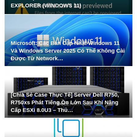
EXPLORER (WINDOWS 11)
Microsoft: Các Bản Cập Nhật Windows 11
Và Windows Server 2025 Có Thể Không Cài
Được Từ Network…
[Chia Sẻ Case Thực Tế] Server Dell R750,
R750xs Phát Tiếng Ồn Lớn Sau Khi Nâng
Cấp ESXi 8.0U3 – Thủ…