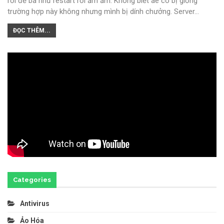
rồi đề ba như restart rồi ầm ầm. Không biết ae có bị giống
trường hợp này không nhưng mình bị dính chưởng.
Server
…
ĐỌC THÊM...
Categories
Antivirus
Ảo Hóa