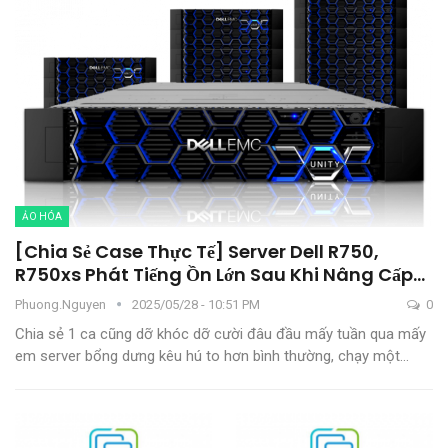
ẢO HÓA
[Chia Sẻ Case Thực Tế] Server Dell R750,
R750xs Phát Tiếng Ồn Lớn Sau Khi Nâng Cấp…
Phuong.nguyen
2025/05/28 - 10:51 PM
0
Chia sẻ 1 ca cũng dỡ khóc dỡ cười đâu đầu mấy tuần qua mấy
em server bổng dưng kêu hú to hơn bình thường, chạy một
…