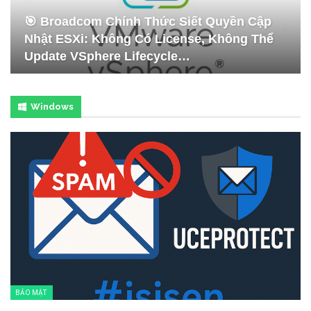
🎯 Broadcom Chính Thức Siết Quyền Cập
Nhật ESXi: Không Có License, Không Thể
Update VSphere Lifecycle…
Windows
BẢO MẬT