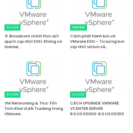
ẢO HÓA
VMWARE
🎯 Broadcom chính thức siết
Cách phát hành bản vá
quyền cập nhật ESXi: Không có
VMware ESXi – Tải xuống bản
license,…
cập nhật và bản vá…
ẢO HÓA
ẢO HÓA
VM Networking & Thực Tiễn
CÁCH UPGRADE VMWARE
Triển Khai VLAN Trunking trong
VCENTER SERVER
VMware…
8.0.U3.00000-8.0.U3.00300