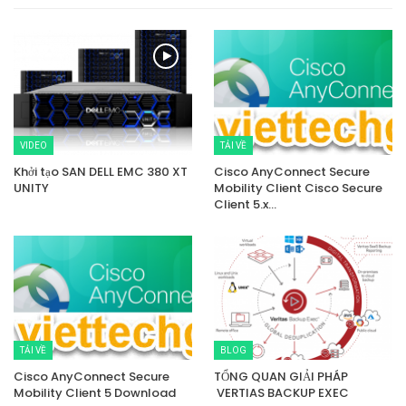
VIDEO
TẢI VỀ
Khởi tạo SAN DELL EMC 380 XT
Cisco AnyConnect Secure
UNITY
Mobility Client Cisco Secure
Client 5.x…
TẢI VỀ
BLOG
Cisco AnyConnect Secure
TỔNG QUAN GIẢI PHÁP
Mobility Client 5 Download
VERTIAS BACKUP EXEC