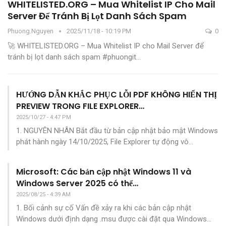
WHITELISTED.ORG – Mua Whitelist IP Cho Mail
Server Để Tránh Bị Lọt Danh Sách Spam
Phuong.nguyen
2025/11/18 - 10:19 PM
0
🚀 WHITELISTED.ORG – Mua Whitelist IP cho Mail Server để
tránh bị lọt danh sách spam
#phuongit
…
HƯỚNG DẪN KHẮC PHỤC LỖI PDF KHÔNG HIỂN THỊ
PREVIEW TRONG FILE EXPLORER…
2025/10/27 - 4:47 PM
1. NGUYÊN NHÂN
Bắt đầu từ bản cập nhật bảo mật Windows
phát hành ngày 14/10/2025, File Explorer tự động vô
…
Microsoft: Các bản cập nhật Windows 11 và
Windows Server 2025 có thể…
2025/08/25 - 4:39 AM
1. Bối cảnh sự cố
Vấn đề xảy ra khi các bản cập nhật
Windows dưới định dạng .msu được cài đặt qua Windows
…