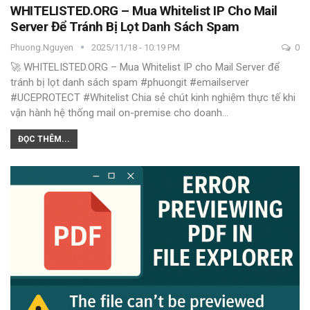
WHITELISTED.ORG – Mua Whitelist IP Cho Mail
Server Để Tránh Bị Lọt Danh Sách Spam
Phuong.nguyen
2025/11/18 - 10:19 PM
0
🚀 WHITELISTED.ORG – Mua Whitelist IP cho Mail Server để
tránh bị lọt danh sách spam
#phuongit #emailserver
#UCEPROTECT #Whitelist
Chia sẻ chút kinh nghiệm thực tế khi
vận hành hệ thống mail on-premise cho doanh
…
ĐỌC THÊM...